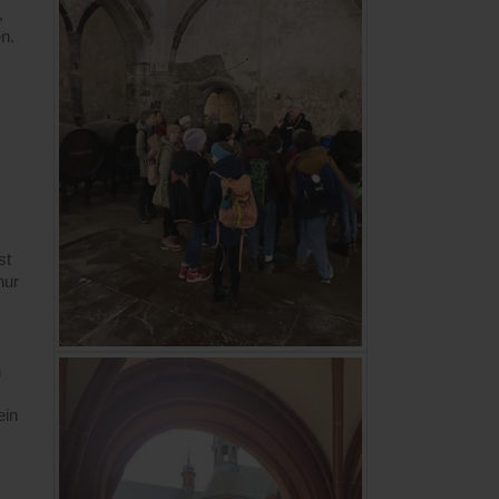
,
n.
st
nur
n
ein