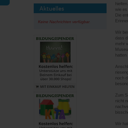
hielte
Aktuelles
wie es
Die en
Erinner
Keine Nachrichten verfügbar.
Wir bes
dass d
mehr v
Museum
hatten 
Anschl
riesen
noch d
besond
Zum Sc
nicht 
nachve
bissch
Wir hat