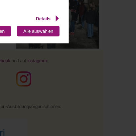
Details
gen
Alle auswählen
ebook
und auf
instagram
:
sori-Ausbildungsorganisationen: