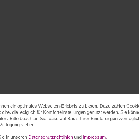
k
en ein optimales Webseiten-Erlebnis zu bieten. Dazu zählen Cookies
olche, die lediglich für Komforteinstellungen genutzt werden. Sie kön
en. Bitte beachten Sie, dass auf Basis Ihrer Einstellungen womöglich
 Verfügung stehen.
Sie in unseren
Datenschutzrichtlinien
und
Impressum
.