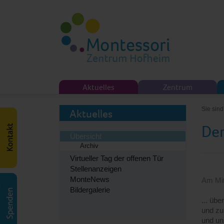
Aktuelles
Zentrum
Sie sind
Aktuelles
Der
Übersicht
Archiv
Virtueller Tag der offenen Tür
Stellenanzeigen
MonteNews
Am Mit
Bildergalerie
... üb
und zu
und un