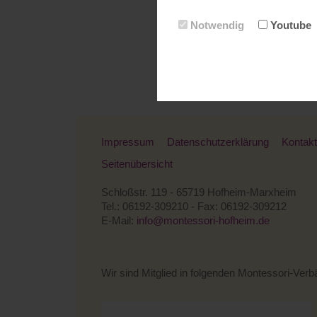
Notwendig
Youtube
Impressum
Datenschutzerklärung
Kontakt
Seitenübersicht
Schloßstr. 119 - 65719 Hofheim-Marxheim
Tel.: 06192-309210 - Fax: 06192-309212
E-Mail:
info@montessori-hofheim.de
Wir sind Mitglied in folgenden Montessori-Ver