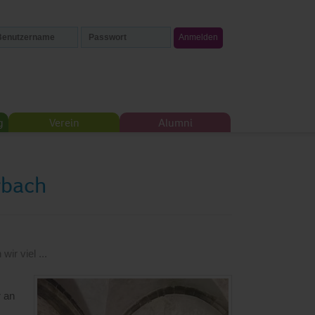
g
Verein
Alumni
rbach
ir viel ...
r an