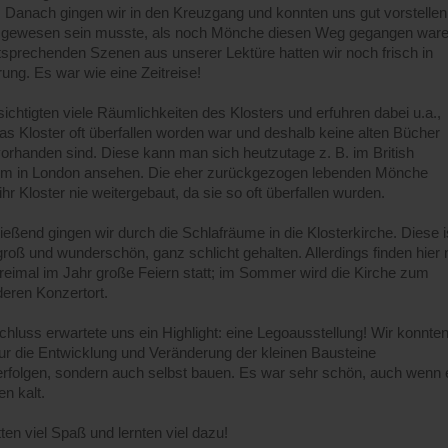
n. Danach gingen wir in den Kreuzgang und konnten uns gut vorstellen
 gewesen sein musste, als noch Mönche diesen Weg gegangen ware
tsprechenden Szenen aus unserer Lektüre hatten wir noch frisch in
ung. Es war wie eine Zeitreise!
ichtigten viele Räumlichkeiten des Klosters und erfuhren dabei u.a.,
as Kloster oft überfallen worden war und deshalb keine alten Bücher
orhanden sind. Diese kann man sich heutzutage z. B. im British
 in London ansehen. Die eher zurückgezogen lebenden Mönche
ihr Kloster nie weitergebaut, da sie so oft überfallen wurden.
ießend gingen wir durch die Schlafräume in die Klosterkirche. Diese i
groß und wunderschön, ganz schlicht gehalten. Allerdings finden hier 
reimal im Jahr große Feiern statt; im Sommer wird die Kirche zum
eren Konzertort.
hluss erwartete uns ein Highlight: eine Legoausstellung! Wir konnte
nur die Entwicklung und Veränderung der kleinen Bausteine
rfolgen, sondern auch selbst bauen. Es war sehr schön, auch wenn 
en kalt.
ten viel Spaß und lernten viel dazu!