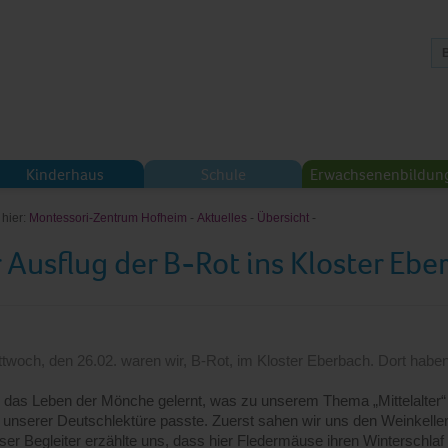
Kinderhaus
Schule
Erwachsenenbildun
 hier:
Montessori-Zentrum Hofheim
-
Aktuelles
-
Übersicht
-
 Ausflug der B-Rot ins Kloster Ebe
twoch, den 26.02. waren wir, B-Rot, im Kloster Eberbach. Dort haben w
er das Leben der Mönche gelernt, was zu unserem Thema „Mittelalter“
 unserer Deutschlektüre passte. Zuerst sahen wir uns den Weinkelle
ser Begleiter erzählte uns, dass hier Fledermäuse ihren Winterschlaf