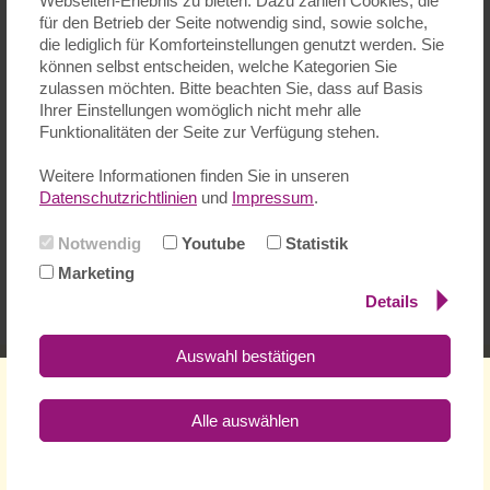
Webseiten-Erlebnis zu bieten. Dazu zählen Cookies, die
für den Betrieb der Seite notwendig sind, sowie solche,
die lediglich für Komforteinstellungen genutzt werden. Sie
können selbst entscheiden, welche Kategorien Sie
zulassen möchten. Bitte beachten Sie, dass auf Basis
Ihrer Einstellungen womöglich nicht mehr alle
Funktionalitäten der Seite zur Verfügung stehen.
Weitere Informationen finden Sie in unseren
Datenschutzrichtlinien
und
Impressum
.
Marijana
Perpetuo
Notwendig
Youtube
Statistik
Marketing
Das Schulleitungsteam hat sich ein Führungskonzept gegeben,
Details
das Sie
hier einsehen und abrufen
können.
Auswahl bestätigen
Impressum
Datenschutzerklärung
Kontakt
Spenden
Seitenübersicht
Alle auswählen
Schloßstr. 119 - 65719 Hofheim-Marxheim
Tel.: 06192-309210 - Fax: 06192-309212