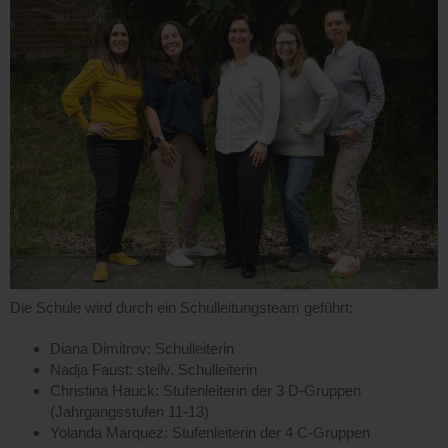
Die Schule wird durch ein Schulleitungsteam geführt:
Diana Dimitrov: Schulleiterin
Nadja Faust: stellv. Schulleiterin
Christina Hauck: Stufenleiterin der 3 D-Gruppen
(Jahrgangsstufen 11-13)
Yolanda Marquez: Stufenleiterin der 4 C-Gruppen