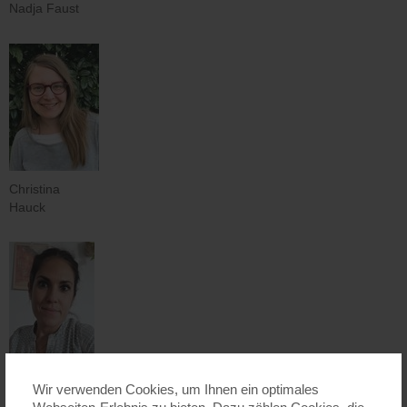
Nadja Faust
Christina
Hauck
Yolanda
Wir verwenden Cookies, um Ihnen ein optimales
Marquez