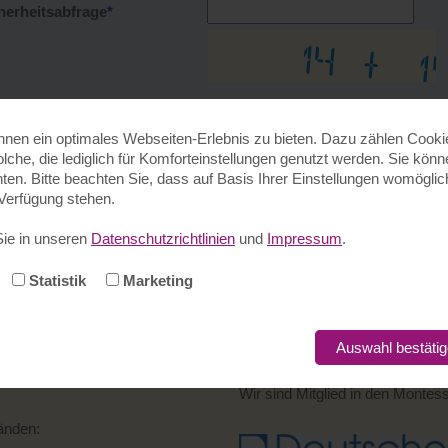
herheitsabfrage
*
en ein optimales Webseiten-Erlebnis zu bieten. Dazu zählen Cookies
olche, die lediglich für Komforteinstellungen genutzt werden. Sie kön
en. Bitte beachten Sie, dass auf Basis Ihrer Einstellungen womöglich
 Verfügung stehen.
Sie in unseren
Datenschutzrichtlinien
und
Impressum
.
Besuchen Sie uns auch auf
fac
Spenden
Statistik
Marketing
Auswahl bestäti
Wir sind Mitglied in den Montes
bänden: