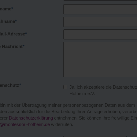
rname
*
chname
*
ail-Adresse
*
e Nachricht
*
enschutz
*
Ja, ich akzeptiere die Datensch
Hofheim e.V.
 bin mit der Übertragung meiner personenbezogenen Daten aus dem K
den ausschließlich für die Bearbeitung Ihrer Anfrage erhoben, verarb
erer
Datenschutzerklärung
entnehmen. Sie können Ihre freiwillige Einw
o@montessori-hofheim.de
widerrufen.