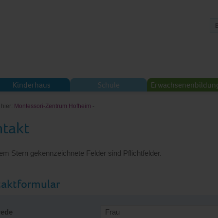
Kinderhaus
Schule
Erwachsenenbildun
 hier:
Montessori-Zentrum Hofheim
-
takt
em Stern gekennzeichnete Felder sind Pflichtfelder.
aktformular
ede