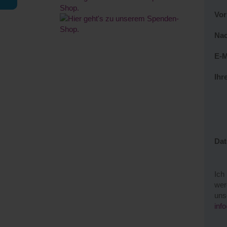
Vo
Na
E-M
Ihr
Dat
Ich
wer
uns
inf