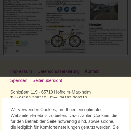
Impressum
Datenschutzerklärung
Kontakt
Spenden
Seitenübersicht
Schloßstr. 119 - 65719 Hofheim-Marxheim
Tel.: 06192-309210 - Fax: 06192-309212
E-Mail:
info@montessori-hofheim.de
Wir verwenden Cookies, um Ihnen ein optimales
Webseiten-Erlebnis zu bieten. Dazu zählen Cookies, die
für den Betrieb der Seite notwendig sind, sowie solche,
Wir sind Mitglied in folgenden Montessori-Verbänden:
die lediglich für Komforteinstellungen genutzt werden. Sie