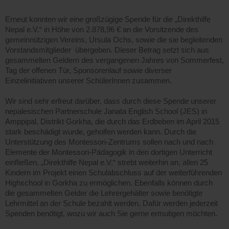
Erneut konnten wir eine großzügige Spende für die „Direkthilfe
Nepal e.V.“ in Höhe von 2.878,96 € an die Vorsitzende des
gemeinnützigen Vereins, Ursula Ochs, sowie die sie begleitenden
Vorstandsmitglieder übergeben. Dieser Betrag setzt sich aus
gesammelten Geldern des vergangenen Jahres von Sommerfest,
Tag der offenen Tür, Sponsorenlauf sowie diverser
Einzelinitiativen unserer SchülerInnen zusammen.
Wir sind sehr erfreut darüber, dass durch diese Spende unserer
nepalesischen Partnerschule Janata English School (JES) in
Amppipal, Distrikt Gorkha, die durch das Erdbeben im April 2015
stark beschädigt wurde, geholfen werden kann. Durch die
Unterstützung des Montessori-Zentrums sollen nach und nach
Elemente der Montessori-Pädagogik in den dortigen Unterricht
einfließen. „Direkthilfe Nepal e.V.“ strebt weiterhin an, allen 25
Kindern im Projekt einen Schulabschluss auf der weiterführenden
Highschool in Gorkha zu ermöglichen. Ebenfalls können durch
die gesammelten Gelder die Lehrergehälter sowie benötigte
Lehrmittel an der Schule bezahlt werden. Dafür werden jederzeit
Spenden benötigt, wozu wir auch Sie gerne ermutigen möchten.