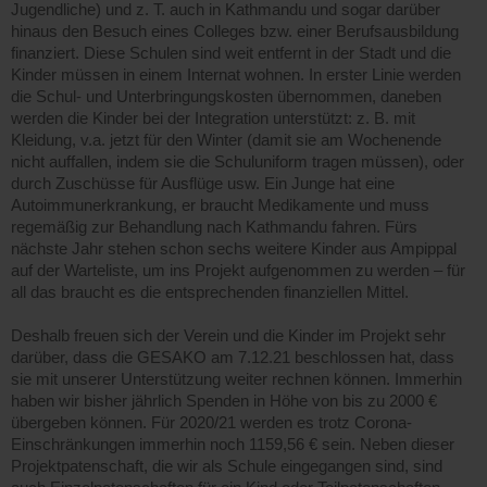
Jugendliche) und z. T. auch in Kathmandu und sogar darüber
hinaus den Besuch eines Colleges bzw. einer Berufsausbildung
finanziert. Diese Schulen sind weit entfernt in der Stadt und die
Kinder müssen in einem Internat wohnen. In erster Linie werden
die Schul- und Unterbringungskosten übernommen, daneben
werden die Kinder bei der Integration unterstützt: z. B. mit
Kleidung, v.a. jetzt für den Winter (damit sie am Wochenende
nicht auffallen, indem sie die Schuluniform tragen müssen), oder
durch Zuschüsse für Ausflüge usw. Ein Junge hat eine
Autoimmunerkrankung, er braucht Medikamente und muss
regemäßig zur Behandlung nach Kathmandu fahren. Fürs
nächste Jahr stehen schon sechs weitere Kinder aus Ampippal
auf der Warteliste, um ins Projekt aufgenommen zu werden – für
all das braucht es die entsprechenden finanziellen Mittel.
Deshalb freuen sich der Verein und die Kinder im Projekt sehr
darüber, dass die GESAKO am 7.12.21 beschlossen hat, dass
sie mit unserer Unterstützung weiter rechnen können. Immerhin
haben wir bisher jährlich Spenden in Höhe von bis zu 2000 €
übergeben können. Für 2020/21 werden es trotz Corona-
Einschränkungen immerhin noch 1159,56 € sein. Neben dieser
Projektpatenschaft, die wir als Schule eingegangen sind, sind