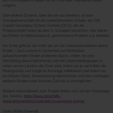
auch Einzelpatenschaften für ein Kind oder Teilpatenschaften
möglich.
Eine weitere Schiene, über die wir nachdenken, ist eine
Schulpartnerschaft mit der weiterführenden Schule, der Old
Capital Secondary School, Gorkha (OCS), die die
Projektschüler*innen ab dem 5. Schuljahr besuchen. Hier wären
ein Online-Schüleraustausch, gemeinsame Projekte u.ä. denkbar.
Am Ende geht es um mehr als um die Lebensperspektive dieser
Kinder – auch unsere in Sicherheit und Wohlstand
aufwachsenden Kinder profitieren davon, indem sie eine
Vorstellung davon bekommen, wie die Lebensbedingungen in
vielen armen Ländern der Erde sind, indem sie je nach Alter die
Hintergründe und mögliche Auswege reflektieren und indem sie
ein kleines Stück Verantwortung übernehmen und dazu beitragen,
anderen Kindern eine bessere Zukunft zu ermöglichen.
Weitere Informationen zum Projekt finden sich auf der Homepage
des Vereins:
https://www.direkthilfe-
nepal.de/projekte/schulprojekt-in-amppipal-gorkha
Ulrike Molter-Nawrath