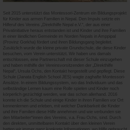
Seit 2015 unterstützt das Montessori-Zentrum ein Bildungsprojekt
für Kinder aus armen Familien in Nepal. Den Impuls setzte ein
Hilferuf des Vereins „Direkthilfe Nepal e.V.“, der aus einer
Privatinitiative heraus entstanden ist und Kinder und ihre Familien
in einer ländlichen Gemeinde im Norden Nepals in Amppipal
(Provinz Gorkha) fördert und ihren Bildungsgang begleitet.
Zusätzlich wurde die kleine private Grundschule, die diese Kinder
besuchen, vom Verein unterstützt. Wir haben uns damals
entschlossen, eine Partnerschaft mit dieser Schule einzugehen
und haben mithilfe der Vereinsvorsitzenden der „Direkthilfe
Nepal“, Ursula Ochs, den Kontakt hergestellt und gepflegt. Diese
Schule (Janata English School JES) wagte zaghafte Montessori-
Ansätze. In einem Bildungssystem, wo das Individuum und das
selbständige Lernen kaum eine Rolle spielen und Kinder noch
körperlich gezüchtigt werden, war das schon allerhand. 2016
konnte ich die Schule und einige Kinder in ihren Familien vor Ort
kennenlernen und erleben, mit welcher Dankbarkeit die Kinder
und ihre Familien diese Hilfe annehmen und wie verbunden sie
den Mitarbeiter*innen des Vereins, v.a. Frau Ochs, sind. Durch
den direkten, unmittelbaren Kontakt über den kleinen Verein
hatten wir immer ganz konkrete Informationen, wo Hilfe gebraucht