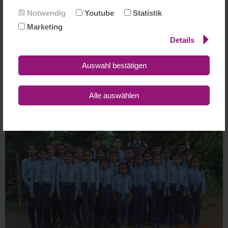
Notwendig
Youtube
Statistik
Marketing
Details
Ein Teil der Janata-English School mit drei neuen bzw. renovierten
Auswahl bestätigen
Gebäuden;
das vordere Gebäude wird demnächst renoviert werden.
Alle auswählen