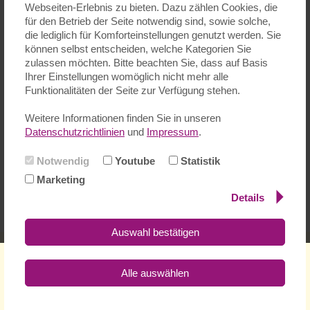
Unsere QR-Erklärung:
Webseiten-Erlebnis zu bieten. Dazu zählen Cookies, die
für den Betrieb der Seite notwendig sind, sowie solche,
„Wir bestätigen den Qualitätsrahmen als Grundlage unserer Arbeit
die lediglich für Komforteinstellungen genutzt werden. Sie
und pädagogischen Entwicklung. Die Förderung einer
können selbst entscheiden, welche Kategorien Sie
Prozesskultur der Reflexion und Evaluation zur Erreichung der
zulassen möchten. Bitte beachten Sie, dass auf Basis
Ziele des Qualitätsrahmens ist uns sehr wichtig und dazu stellen
Ihrer Einstellungen womöglich nicht mehr alle
wir unseren Mitarbeiter:innen angemessene Ressourcen zur
Funktionalitäten der Seite zur Verfügung stehen.
regelmäßigen Qualitätsverbesserung und Weiterbildung zur
Verfügung.
Weitere Informationen finden Sie in unseren
Datenschutzrichtlinien
und
Impressum
.
Wir veröffentlichen einen Link zum Qualitätsrahmen, zusammen
mit dieser Erklärung und unserem eingereichten
Notwendig
Youtube
Statistik
Motivationsschreiben.“
Marketing
Hier können Sie unser
Motivationsschreiben einsehen bzw.
Details
herunterladen.
Auswahl bestätigen
Impressum
Datenschutzerklärung
Kontakt
Alle auswählen
Spenden
Seitenübersicht
Schloßstr. 119 - 65719 Hofheim-Marxheim