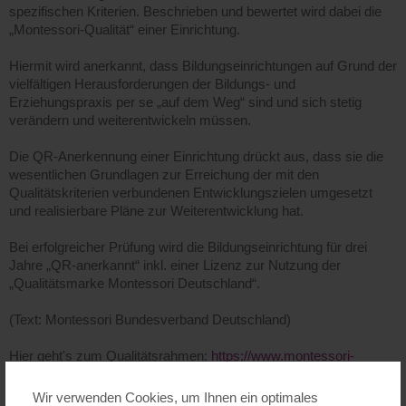
spezifischen Kriterien. Beschrieben und bewertet wird dabei die
„Montessori-Qualität“ einer Einrichtung.
Hiermit wird anerkannt, dass Bildungseinrichtungen auf Grund der
vielfältigen Herausforderungen der Bildungs- und
Erziehungspraxis per se „auf dem Weg“ sind und sich stetig
verändern und weiterentwickeln müssen.
Die QR-Anerkennung einer Einrichtung drückt aus, dass sie die
wesentlichen Grundlagen zur Erreichung der mit den
Qualitätskriterien verbundenen Entwicklungszielen umgesetzt
und realisierbare Pläne zur Weiterentwicklung hat.
Bei erfolgreicher Prüfung wird die Bildungseinrichtung für drei
Jahre „QR-anerkannt“ inkl. einer Lizenz zur Nutzung der
„Qualitätsmarke Montessori Deutschland“.
(Text: Montessori Bundesverband Deutschland)
Hier geht's zum Qualitätsrahmen:
https://www.montessori-
deutschland.de/ueber-uns/qualitaetsrahmen/
Wir verwenden Cookies, um Ihnen ein optimales