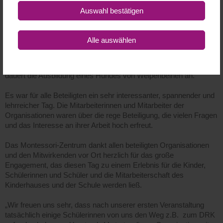
unwegsames Gelände und wackelige Brücken laufen können
Auswahl bestätigen
müssen. Natürlich durften sich auch Kinder und Erwachsene
verstecken, damit die Flächensuchhunde etwas zu tun bekamen.
Alle wurden von den Hunden auch im Gewimmel der vielen
Alle auswählen
Menschen entdeckt und konnten so -wenn es ein Ernstfall
gewesen wäre- „gerettet“ werden. Nebenbei wurde die Ausbildung
der Hunde und Hundeführerinnen erklärt: Mindestens zwei Jahre
dauert die Ausbildung eines Hundes von Welpenbeinen an.
Es war für alle Beteiligten ein sehr interessanter, spannender und
lehrreicher Tag. Die Mitarbeiterinnen und Mitarbeiter der
Organisationen waren über die rege Beteiligung, die vielen Fragen
und das Interesse an ihrer Arbeit hoch erfreut.
Das Montessori-Zentrum dankt allen beteiligten Organisationen
und den Mitwirkenden vor Ort herzlich für das große
Engagement, das diesen Tag zu einem Erlebnis für die Kinder,
Schülerinnen und Schüler und die Mitarbeiterschaft des
Kinderhauses und der Schule werden ließ.
„Wir freuen uns sehr, dass nach unserer ersten Veranstaltung
tatsächlich einige Schülerinnen von uns den Weg z.B. zum DRK