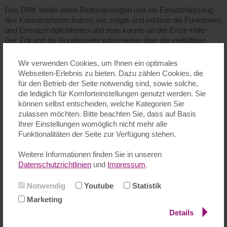
Das DRK stellte einen Rettungswagen und ein Einsatzfahrzeug
des Katastrophenschutzes vor, zeigte und erklärte die Funktionen
und Einsatzmöglichkeiten und man konnte an der Erste-Hilfe-.
Der Zoll und die Bundeswehr informierten über die vielfältigen
Bereiche ihrer Arbeit und die verschiedenen Möglichkeiten einer
Ausbildung und Studium. Die Feuerwehr Marxheim ließ nicht nur
Wir verwenden Cookies, um Ihnen ein optimales
das Führerhaus des Einsatzfahrzeuges erklimmen, sondern die
Webseiten-Erlebnis zu bieten. Dazu zählen Cookies, die
Kinder und Schülerinnen und Schüler wurden vollständig
für den Betrieb der Seite notwendig sind, sowie solche,
eingekleidet und konnten sich an Kübelspritze, D-Schlauch und
die lediglich für Komforteinstellungen genutzt werden. Sie
Vollstrahlrohr versuchen.
können selbst entscheiden, welche Kategorien Sie
zulassen möchten. Bitte beachten Sie, dass auf Basis
Die Wasserrettung der DLRG bot unterschiedliche
Ihrer Einstellungen womöglich nicht mehr alle
Spielmöglichkeiten an, mit denen man einiges zum Thema
Funktionalitäten der Seite zur Verfügung stehen.
Wasser und Schwimmen lernen konnte.
Weitere Informationen finden Sie in unseren
Zoll, Bundeswehr und Feldjäger wurden mit Fragen bestürmt, die
Datenschutzrichtlinien
und
Impressum
.
alle sehr geduldig und ausführlich beantwortet wurden.
Notwendig
Youtube
Statistik
Besonderes Interesse fanden bei allen Beteiligten die
Marketing
Vorführungen der Rettungshundestaffel der Freiwilligen
Details
Feuerwehr Bad Soden. Die Hunde zeigten ihr breites
Leistungsspektrum an Können, z.B. dass sie auch über