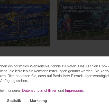
en ein optimales Webseiten-Erlebnis zu bieten. Dazu zählen Cookies
olche, die lediglich für Komforteinstellungen genutzt werden. Sie kön
en. Bitte beachten Sie, dass auf Basis Ihrer Einstellungen womöglich
 Verfügung stehen.
Sie in unseren
Datenschutzrichtlinien
und
Impressum
.
Statistik
Marketing