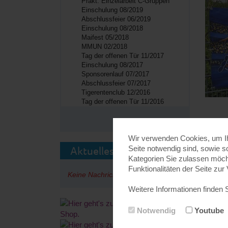
Prakt. Einzelarbeit C-Gruppen
Einschulung 08/2019
Abschlussfeier 06/2019
Einschulung 08/2018
Maifest 05/2018
MMUN 02/2018
Tag der offenen Tür 11/2017
Einschulung 08/2017
Sponsorenlauf 07/2017
Abschlussfeier 07/2017
Tigerentenclub 12/2016
Tag der offenen Tür 11/2016
Wir verwenden Cookies, um Ihn
Seite notwendig sind, sowie s
Aktuelles
Kategorien Sie zulassen möcht
Funktionalitäten der Seite zur
Keine Nachrichten verfügbar.
Weitere Informationen finden 
Notwendig
Youtube