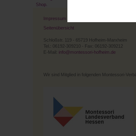
Impressum
Datenschutzerklärung
Kontakt
Seitenübersicht
Schloßstr. 119 - 65719 Hofheim-Marxheim
Tel.: 06192-309210 - Fax: 06192-309212
E-Mail:
info@montessori-hofheim.de
Wir sind Mitglied in folgenden Montessori-Ver