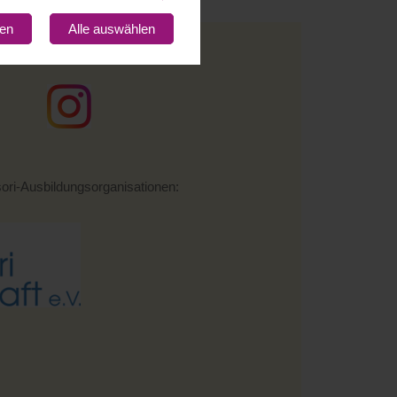
gen
Alle auswählen
ebook
und auf
instagram
:
sori-Ausbildungsorganisationen: