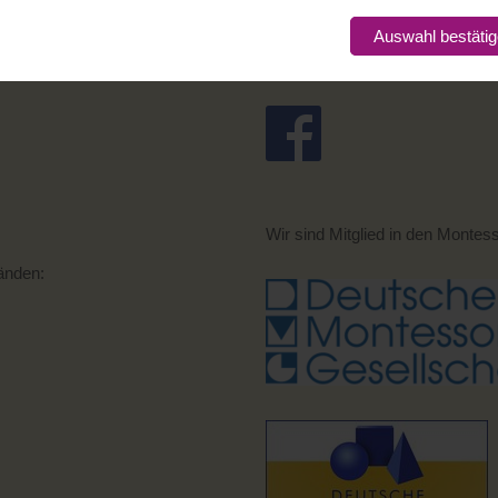
Auswahl bestäti
Besuchen Sie uns auch auf
fac
Spenden
Wir sind Mitglied in den Montes
bänden: