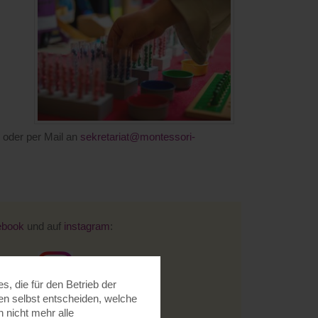
0 oder per Mail an
sekretariat@montessori-
ebook
und auf
instagram
:
, die für den Betrieb der
nen selbst entscheiden, welche
 nicht mehr alle