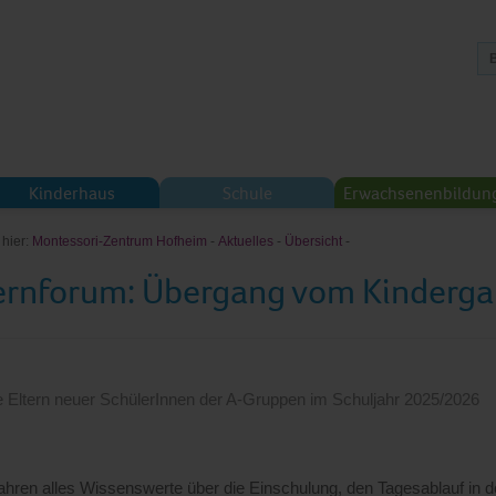
Kinderhaus
Schule
Erwachsenenbildun
 hier:
Montessori-Zentrum Hofheim
-
Aktuelles
-
Übersicht
-
ernforum: Übergang vom Kindergar
le Eltern neuer SchülerInnen der A-Gruppen im Schuljahr 2025/2026
fahren alles Wissenswerte über die Einschulung, den Tagesablauf in 