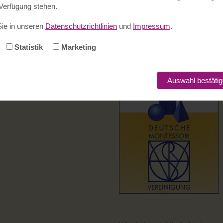
 Verfügung stehen.
Wir sind Mitglied in den Montes
Sie in unseren
Datenschutzrichtlinien
und
Impressum
.
bänden:
Statistik
Marketing
Auswahl bestäti