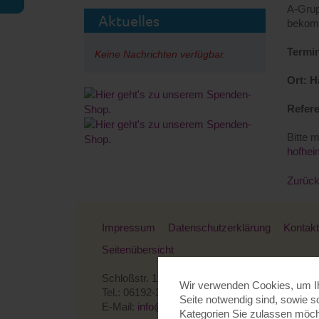
A-Grup
Aktuelles
bekomm
Termin
Keine Nachrichten verfügbar.
Ort: H
Refere
Bitte m
hofhei
Zurüc
Impressum
Datenschutzerklärung
Kontakt
Seitenübersicht
Schloßstr. 119 - 65719 Hofheim-Marxheim
Wir verwenden Cookies, um Ihn
Tel.: 06192-309210 - Fax: 06192-309212
Seite notwendig sind, sowie s
E-Mail:
info@montessori-hofheim.de
Kategorien Sie zulassen möcht