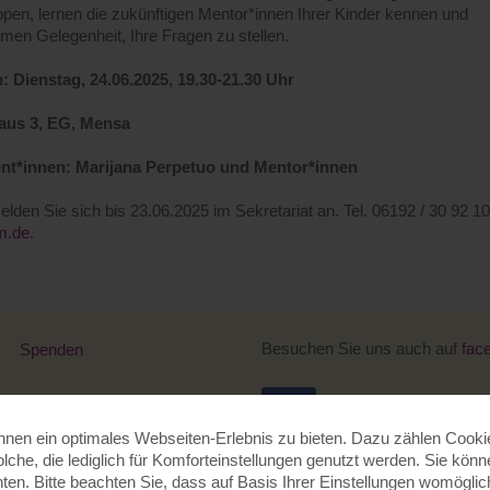
pen, lernen die zukünftigen Mentor*innen Ihrer Kinder kennen und
en Gelegenheit, Ihre Fragen zu stellen.
: Dienstag, 24.06.2025, 19.30-21.30 Uhr
aus 3, EG, Mensa
nt*innen: Marijana Perpetuo und Mentor*innen
elden Sie sich bis 23.06.2025 im Sekretariat an. Tel. 06192 / 30 92 1
m.de
.
k
Besuchen Sie uns auch auf
fac
Spenden
en ein optimales Webseiten-Erlebnis zu bieten. Dazu zählen Cookies
olche, die lediglich für Komforteinstellungen genutzt werden. Sie kön
en. Bitte beachten Sie, dass auf Basis Ihrer Einstellungen womöglich