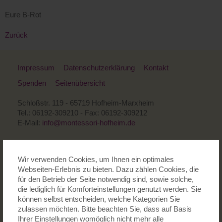
Eure B-Rot
Zurück
Impressum
Datenschutzerklärung
Kontakt
Spenden
Seitenübersicht
Schloßstr. 119 - 65719 Hofheim-Marxheim
Tel.: 06192-309210 - Fax: 06192-309212
E-Mail:
info@montessori-hofheim.de
Wir verwenden Cookies, um Ihnen ein optimales
Wir sind Mitglied in folgenden Montessori-Verbänden:
Webseiten-Erlebnis zu bieten. Dazu zählen Cookies, die
für den Betrieb der Seite notwendig sind, sowie solche,
die lediglich für Komforteinstellungen genutzt werden. Sie
können selbst entscheiden, welche Kategorien Sie
zulassen möchten. Bitte beachten Sie, dass auf Basis
Ihrer Einstellungen womöglich nicht mehr alle